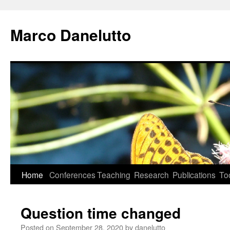
Marco Danelutto
Home
Conferences
Teaching
Research
Publications
To
Skip
to
Question time changed
content
Posted on
September 28, 2020
by
danelutto